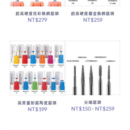
超高硬度炫彩鎢鋼磨頭
超高硬度鍍金鎢鋼磨頭
NT$
279
NT$
259
尖細磨頭
高質量耐磨陶瓷磨頭
價
NT$
150
–
NT$
259
NT$
199
格
範
圍：