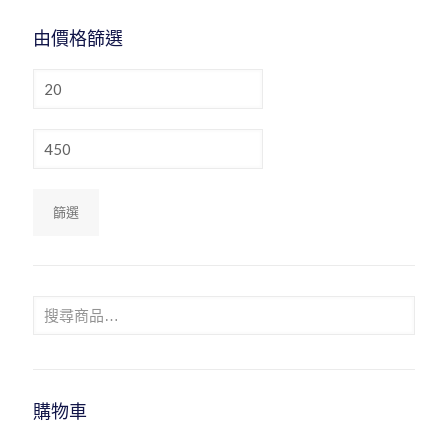
由價格篩選
最
低
價
格
最
高
價
格
篩選
購物車