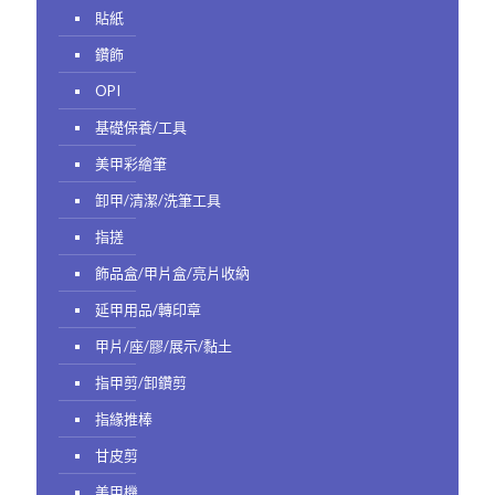
貼紙
鑽飾
OPI
基礎保養/工具
美甲彩繪筆
卸甲/清潔/洗筆工具
指搓
飾品盒/甲片盒/亮片收納
延甲用品/轉印章
甲片/座/膠/展示/黏土
指甲剪/卸鑽剪
指緣推棒
甘皮剪
美甲機