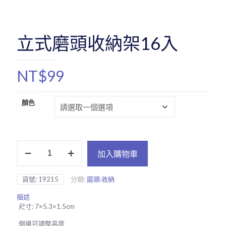
立式磨頭收納架16入
NT$
99
顏色
立
加入購物車
式
磨
頭
貨號:
19215
分類:
磨頭.收納
收
納
描述
架
尺寸: 7×5.3×1.5cm
16
入
側邊可調整高度