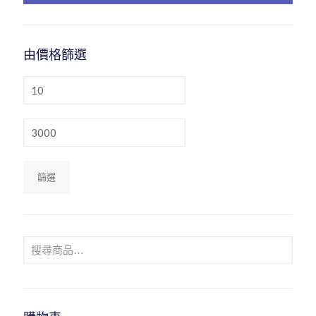
由價格篩選
最
低
價
格
最
高
價
格
篩選