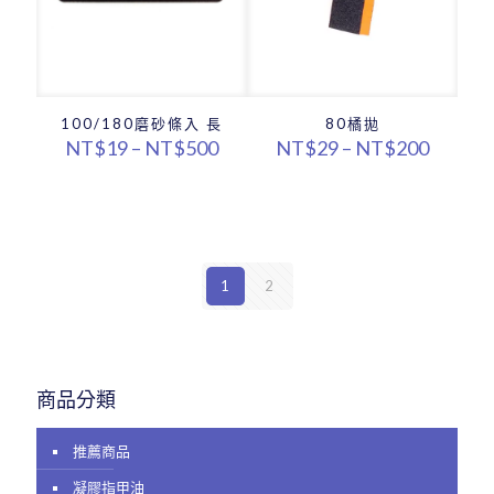
100/180磨砂條入 長
80橘拋
價
價
NT$
19
–
NT$
500
NT$
29
–
NT$
200
格
格
範
範
圍：
圍：
NT$19
NT$29
到
到
NT$500
NT$20
1
2
商品分類
推薦商品
凝膠指甲油