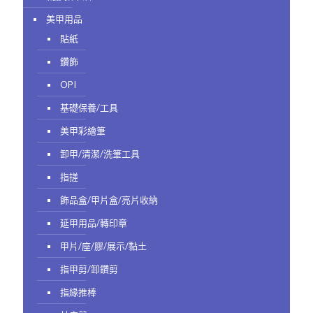
美甲用品
貼紙
鑽飾
OPI
基礎保養/工具
美甲彩繪筆
卸甲/清潔/洗筆工具
指搓
飾品盒/甲片盒/亮片收納
延甲用品/轉印章
甲片/座/膠/展示/黏土
指甲剪/卸鑽剪
指緣推棒