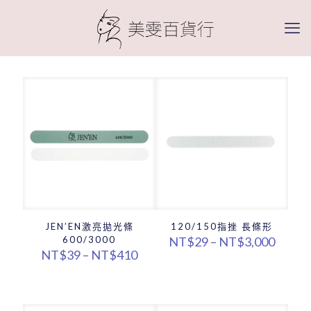
JEN’EN激亮拋光條
120/150指挫 長條形
價
600/3000
NT$
29
–
NT$
3,000
價
格
NT$
39
–
NT$
410
格
範
範
圍：
圍：
NT$2
NT$39
到