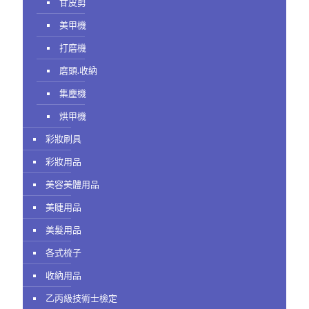
甘皮剪
美甲機
打磨機
磨頭.收納
集塵機
烘甲機
彩妝刷具
彩妝用品
美容美體用品
美睫用品
美髮用品
各式梳子
收納用品
乙丙級技術士檢定