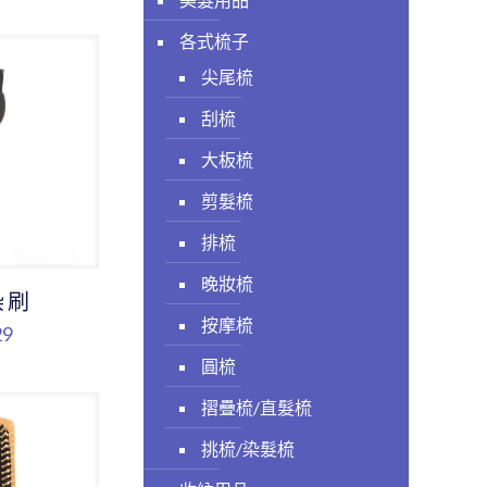
各式梳子
尖尾梳
刮梳
大板梳
剪髮梳
排梳
晚妝梳
染刷
按摩梳
29
圓梳
摺疊梳/直髮梳
挑梳/染髮梳