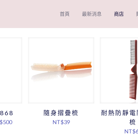
首頁
最新消息
商店
868
隨身摺疊梳
耐熱防靜電
價
梳
$
500
NT$
39
格
NT$
範