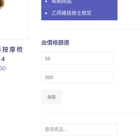
收納用品
乙丙級技術士檢定
由價格篩選
形按摩梳
最
-4
低
50
價
最
格
高
價
格
篩選