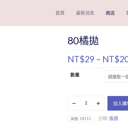
首頁
最新消息
商店
80橘拋
NT$
29
–
NT$
2
數量
80
加入購
橘
拋
分類:
指搓
貨號:
18111
數
量