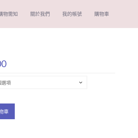
購物需知
關於我們
我的帳號
購物車
價
00
格
範
圍：
NT$29
到
物車
NT$200