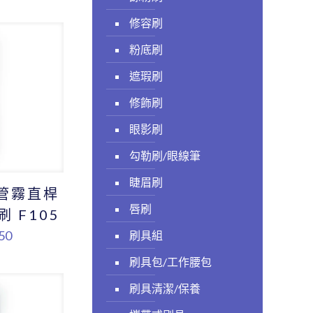
修容刷
粉底刷
遮瑕刷
修飾刷
眼影刷
勾勒刷/眼線筆
睫眉刷
黑管霧直桿
唇刷
 F105
50
刷具組
刷具包/工作腰包
刷具清潔/保養