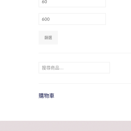
低
價
最
格
高
價
格
篩選
購物車