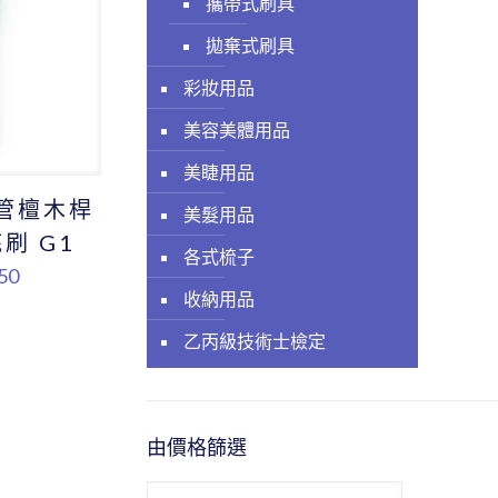
攜帶式刷具
拋棄式刷具
彩妝用品
美容美體用品
美睫用品
銀管檀木桿
美髮用品
底刷 G1
各式梳子
50
收納用品
乙丙級技術士檢定
由價格篩選
最