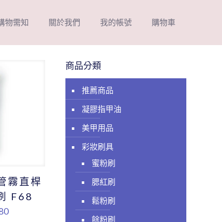
購物需知
關於我們
我的帳號
購物車
商品分類
推薦商品
凝膠指甲油
美甲用品
彩妝刷具
蜜粉刷
黑管霧直桿
腮紅刷
 F68
鬆粉刷
80
餘粉刷