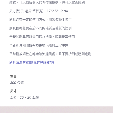
F105
款式，可以依每個人的習慣做挑選，也可以當面膜刷
數
尺寸(總長*毛長*筆桿寬)：17*2.5*1.9 cm
量
刷具沒有一定的使用方式，用習慣順手皆可
刷具價格差異在於不同的毛質及毛質的比例
全新的刷具可以先用清水洗淨，晾乾後再使用
全新刷具剛開始有掉幾根毛屬於正常現象
平常擺放請放在乾燥陰涼通風處，且不要折到或壓到毛刷
刷具清潔方式(點我有詳細教學)
重量
300 公克
尺寸
170 × 20 × 20 公厘