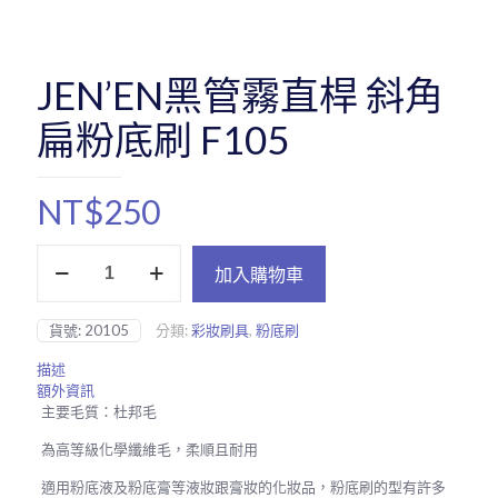
JEN’EN黑管霧直桿 斜角
扁粉底刷 F105
NT$
250
JEN'EN
加入購物車
黑
管
霧
貨號:
20105
分類:
彩妝刷具
,
粉底刷
直
桿
描述
斜
額外資訊
角
主要毛質：杜邦毛
扁
粉
為高等級化學纖維毛，柔順且耐用
底
刷
適用粉底液及粉底膏等液妝跟膏妝的化妝品，粉底刷的型有許多