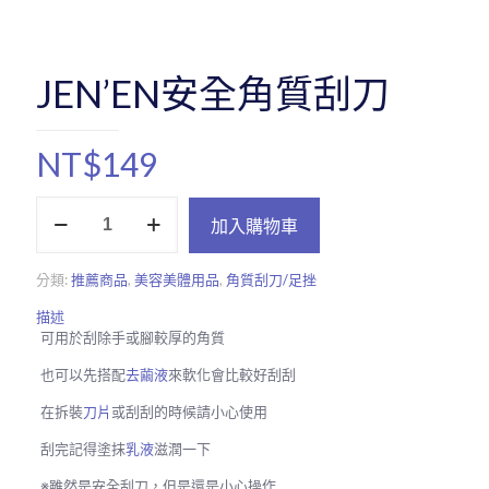
JEN’EN安全角質刮刀
NT$
149
JEN'EN
加入購物車
安
全
角
分類:
推薦商品
,
美容美體用品
,
角質刮刀/足挫
質
刮
描述
刀
可用於刮除手或腳較厚的角質
數
量
也可以先搭配
去繭液
來軟化會比較好刮刮
在拆裝
刀片
或刮刮的時候請小心使用
刮完記得塗抹
乳液
滋潤一下
※雖然是安全刮刀，但是還是小心操作