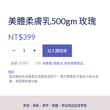
美體柔膚乳500gm 玫瑰
NT$
399
美
加入購物車
體
柔
膚
貨號:
52352
分類:
按摩霜/潤膚油
,
美容美體用品
乳
500gm
描述
玫
富含維他命滋養素及深層保濕因子，彈力酵素能平衡老化缺水皮
瑰
膚，具緊實收斂功能
數
量
美容、美髮、美甲、美睫、考試用品批發零售