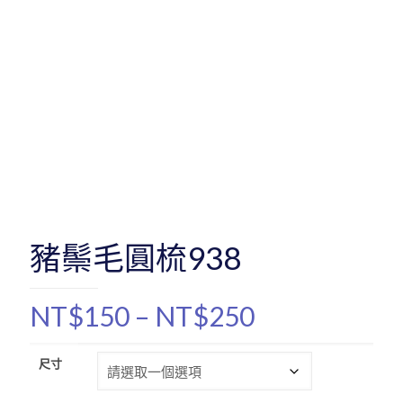
豬鬃毛圓梳938
價
NT$
150
–
NT$
250
格
範
尺寸
圍：