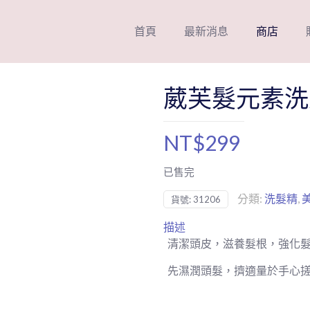
首頁
最新消息
商店
葳芙髮元素洗髮
NT$
299
已售完
分類:
洗髮精
,
貨號:
31206
描述
清潔頭皮，滋養髮根，強化
先濕潤頭髮，擠適量於手心