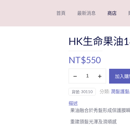
首頁
最新消息
商店
HK生命果油1
NT$
550
HK
加入購
生
命
分類:
潤髮護髮
貨號:
30110
果
油
描述
180mL
果油融合於秀髮形成保護膜
免
沖
重建頭髮光澤及滑順感
洗