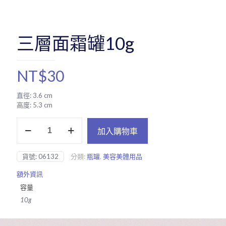
三層面霜罐10g
NT$
30
直徑: 3.6 cm
高度: 5.3 cm
三
加入購物車
層
面
霜
貨號:
06132
分類:
瓶罐
,
美容美體用品
罐
10g
額外資訊
數
容量
量
10g