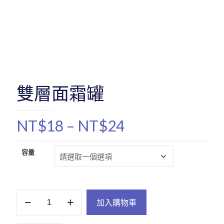
雙層面霜罐
價
NT$
18
–
NT$
24
格
範
容量
圍：
NT$18
雙
到
加入購物車
層
NT$24
面
霜