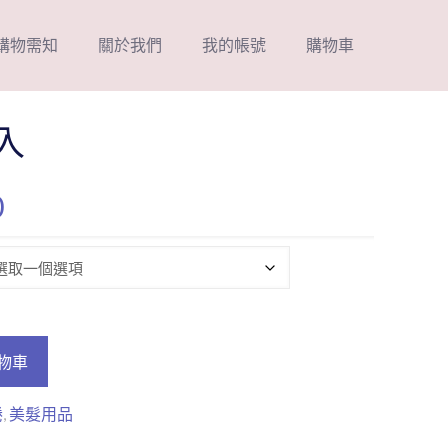
購物需知
關於我們
我的帳號
購物車
入
價
0
格
範
圍：
NT$59
到
物車
NT$80
捲
,
美髮用品