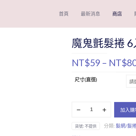
首頁
最新消息
商店
魔鬼氈髮捲 6
NT$
59
–
NT$
8
尺寸(直徑)
魔
加入購
鬼
氈
分類:
髮網/髮
貨號:
不提供
髮
捲