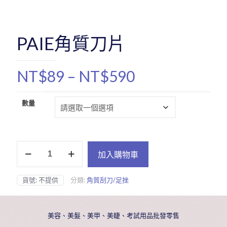
PAIE角質刀片
價
NT$
89
–
NT$
590
格
範
數量
圍：
NT$89
PAIE
到
加入購物車
角
NT$590
質
刀
貨號:
不提供
分類:
角質刮刀/足挫
片
數
量
美容、美髮、美甲、美睫、考試用品批發零售