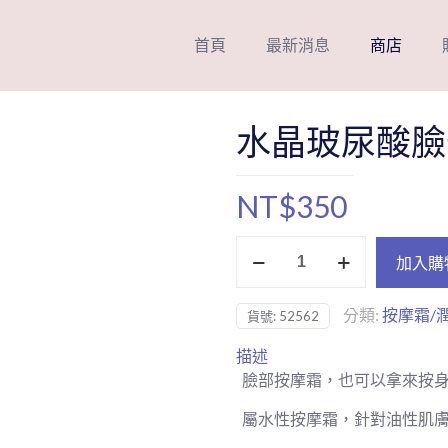
首頁
最新消息
商店
水晶玻尿酸臉
NT$
350
水
加入購
晶
玻
分類:
按摩霜/
貨號:
52562
尿
酸
描述
臉
臉部按摩霜，也可以拿來按
部
按
屬水性按摩霜，針對油性肌
摩