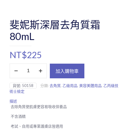
斐妮斯深層去角質霜
80mL
NT$
225
斐
加入購物車
妮
斯
深
貨號:
50158
分類:
去角質
,
乙級用品
,
美容美體用品
,
乙丙級技
層
術士檢定
去
角
描述
質
去除角質使肌膚更容易吸收保養品
霜
80mL
不含酒精
數
量
考試、自用或專業護膚店皆適用