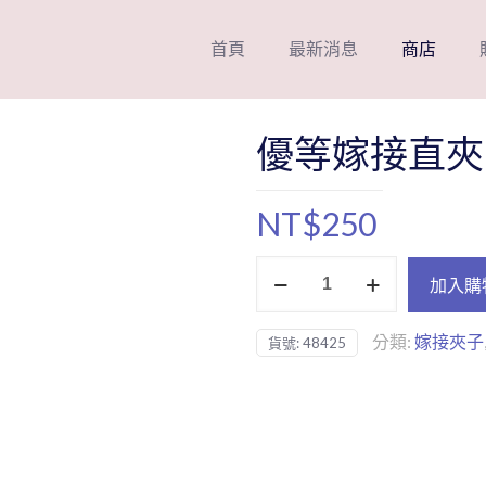
首頁
最新消息
商店
優等嫁接直夾5
NT$
250
優
加入購
等
嫁
分類:
嫁接夾子
貨號:
48425
接
直
夾
5A-
SA
數