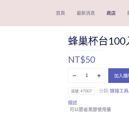
首頁
最新消息
商店
蜂巢杯台100
NT$
50
蜂
加入購
巢
杯
分類:
嫁接工具
貨號:
47007
台
100
描述
入
可以節省黑膠使用量
數
量