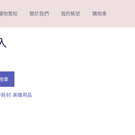
購物需知
關於我們
我的帳號
購物車
入
物車
/耗材
,
美睫用品