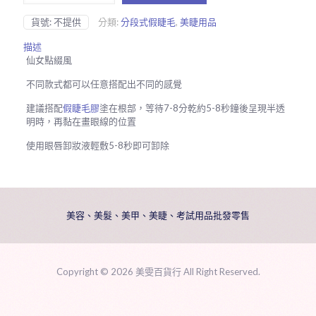
毛
C
貨號:
不提供
分類:
分段式假睫毛
,
美睫用品
數
量
描述
仙女點綴風
不同款式都可以任意搭配出不同的感覺
建議搭配
假睫毛膠
塗在根部，等待7-8分乾約5-8秒鐘後呈現半透
明時，再黏在畫眼線的位置
使用眼唇卸妝液輕敷5-8秒即可卸除
美容、美髮、美甲、美睫、考試用品批發零售
Copyright ©
2026 美雯百貨行 All Right Reserved.