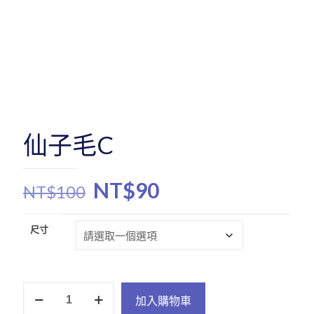
仙子毛C
原
目
NT$
90
NT$
100
始
前
價
價
尺寸
格：
格：
NT$100。
NT$90。
仙
加入購物車
子