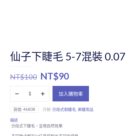
仙子下睫毛 5-7混裝 0.07
原
目
NT$
90
NT$
100
始
前
仙
價
價
加入購物車
子
下
格：
格：
睫
NT$100。
NT$90。
貨號:
46808
分類:
分段式假睫毛
,
美睫用品
毛
5-
描述
7
分段式下睫毛，呈現自然效果
混
裝
不同款式都可以任意搭配出不同的感覺