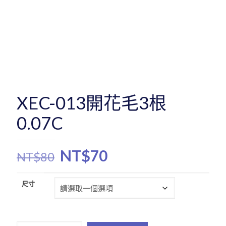
XEC-013開花毛3根
0.07C
原
目
NT$
70
NT$
80
始
前
價
價
尺寸
格：
格：
NT$80。
NT$70。
XEC-