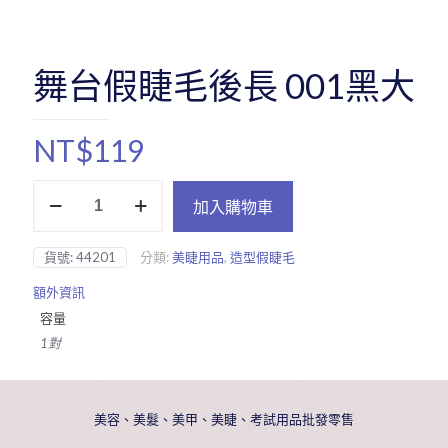
舞台假睫毛後長 001黑大
NT$
119
舞
加入購物車
台
假
睫
貨號:
44201
分類:
美睫用品
,
造型假睫毛
毛
後
額外資訊
長
容量
001
黑
1對
大
數
量
美容、美髮、美甲、美睫、考試用品批發零售