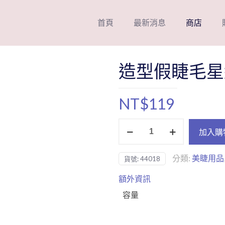
首頁
最新消息
商店
造型假睫毛星
NT$
119
造
加入購
型
假
分類:
美睫用品
貨號:
44018
睫
毛
額外資訊
星
容量
紋
電
眼