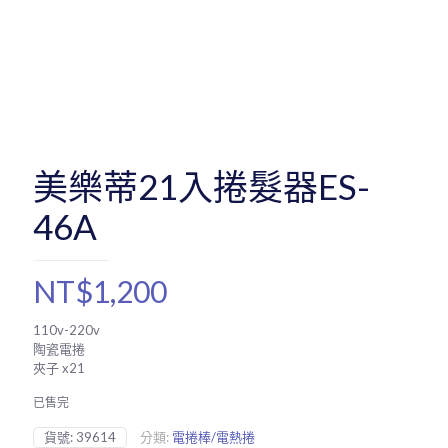
美樂蒂21入捲髮器ES-
46A
NT$
1,200
110v-220v
陶瓷電捲
夾子 x21
已售完
貨號:
39614
分類:
電捲棒/電熱捲