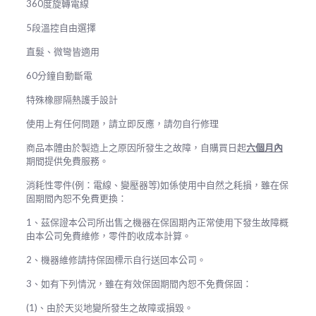
360度旋轉電線​​​​​​​
5段溫控自由選擇​​​​​​​
直髮、微彎皆適用
60分鐘自動斷電
特殊橡膠隔熱護手設計
使用上有任何問題，請立即反應，請勿自行修理
商品本體由於製造上之原因所發生之故障，自購買日起
六個月內
期間提供免費服務。
消耗性零件(例：電線、變壓器等)如係使用中自然之耗損，雖在保
固期間內恕不免費更換：
1、茲保證本公司所出售之機器在保固期內正常使用下發生故障概
由本公司免費維修，零件酌收成本計算。
2、機器維修請持保固標示自行送回本公司。
3、如有下列情況，雖在有效保固期間內恕不免費保固：
(1)、由於天災地變所發生之故障或損毀。