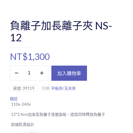
負離子加長離子夾 NS-
12
NT$
1,300
負
加入購物車
離
子
加
貨號:
39119
分類:
平板夾/玉米夾
長
離
描述
子
110v-240v
夾
NS-
12*2.4cm加長型負離子塗層面板，造型同時釋放負離子
12
數
前端防燙設計​​​​​​​
量