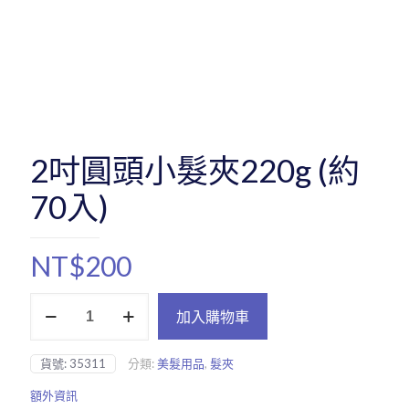
2吋圓頭小髮夾220g (約
70入)
NT$
200
2
加入購物車
吋
圓
頭
貨號:
35311
分類:
美髮用品
,
髮夾
小
髮
額外資訊
夾