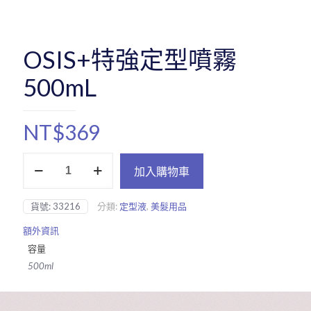
OSIS+特強定型噴霧
500mL
NT$
369
OSIS+特
加入購物車
強
定
型
貨號:
33216
分類:
定型液
,
美髮用品
噴
霧
額外資訊
500mL
容量
數
量
500ml