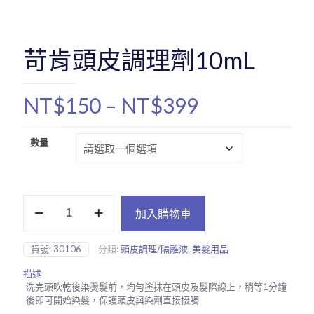
苛肯頭皮調理劑10mL
價
NT$
150
–
NT$
399
格
範
數量
圍：
NT$150
苛
到
加入購物車
肯
NT$399
頭
皮
貨號:
30106
分類:
頭皮調理/隔離液
,
美髮用品
調
理
描述
劑
洗完頭吹乾後染燙髮前，均勻塗抹在頭皮及髮際線上，稍等1分鐘
10mL
後即可開始染髮，保護頭皮與染劑直接接觸
數