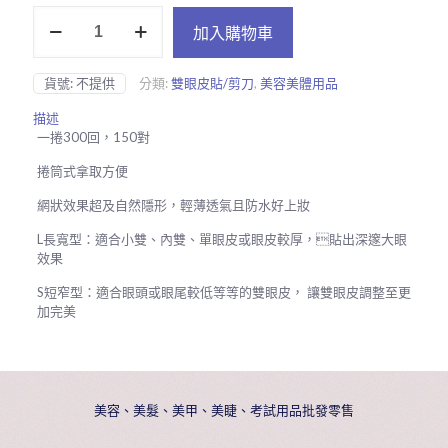
網
加入購物車
狀
雙
眼
貨號:
不提供
分類:
雙眼皮貼/剪刀
,
美容美體用品
皮
貼
描述
捲
一捲300回，150對
筒
300
捲筒式拿取方便
回
數
網狀效果超及自然隱形，輕薄透氣且防水好上妝
量
L長寬型：適合小雙、內雙、單眼皮或眼皮較厚，貼出深邃大眼
效果
S短窄型：適合眼頭或眼尾較低等等的雙眼皮， 讓雙眼皮調整至更
加完美
美容、美髮、美甲、美睫、考試用品批發零售