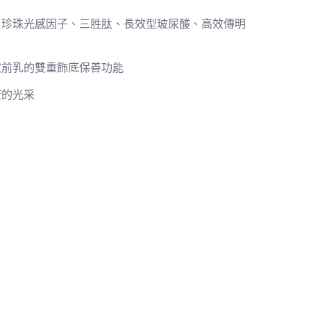
、珍珠光感因子、三胜肽、長效型玻尿酸、高效傳明
妝前乳的雙重飾底保善功能
康的光采