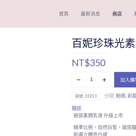
首頁
最新消息
商店
百妮珍珠光素
NT$
350
百
加入購
妮
珍
分類:
粉底
,
彩
貨號:
23213
珠
光
描述
素
臉部素顏乳液 升級上市
顏
精
精準比例，自然白皙，玻尿
華
肌膚立體亮白感