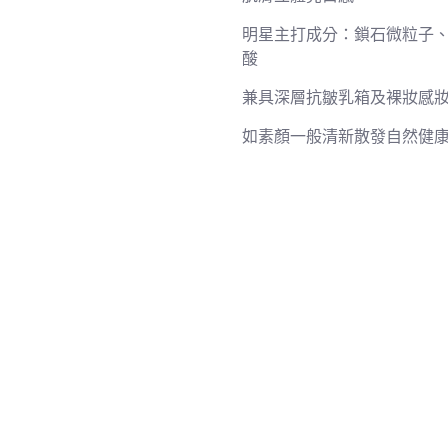
乳
明星主打成分：鎖石微粒子
50mL
酸
數
量
兼具深層抗皺乳箱及裸妝感
如素顏一般清新散發自然健