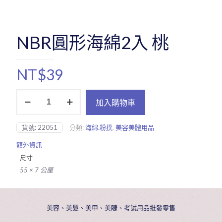
NBR圓形海綿2入 桃
NT$
39
NBR
加入購物車
圓
形
海
貨號:
22051
分類:
海綿.粉撲
,
美容美體用品
綿
2
額外資訊
入
尺寸
桃
數
55 × 7 公厘
量
美容、美髮、美甲、美睫、考試用品批發零售