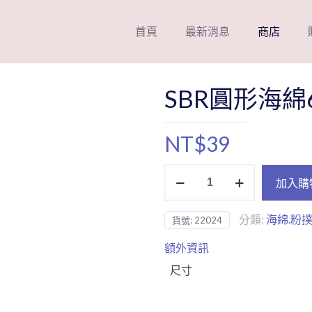
首頁
最新消息
商店
SBR圓形海綿
NT$
39
SBR
加入購
圓
形
分類:
海綿.粉
貨號:
22024
海
綿
額外資訊
6
尺寸
入
白
數