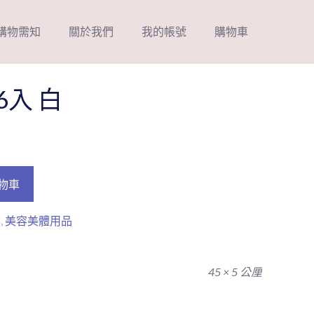
購物需知
關於我們
我的帳號
購物車
6入 白
物車
撲
,
美容美體用品
45 × 5 公厘