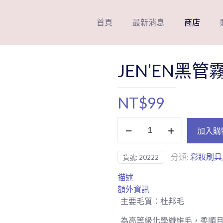
首頁
最新消息
商店
JEN’EN黑
NT$
99
JEN'EN
加入購
黑
管
分類:
彩妝刷具
貨號:
20222
霧
閃
描述
長
額外資訊
桿
主要毛質：杜邦毛
眉
刷
為高等級化學纖維毛，柔順