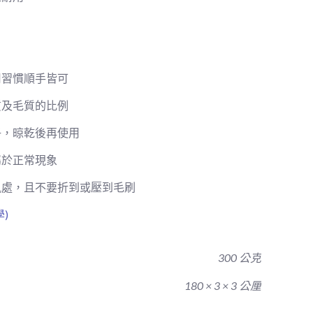
用習慣順手皆可
質及毛質的比例
淨，晾乾後再使用
屬於正常現象
風處，且不要折到或壓到毛刷
)
300 公克
180 × 3 × 3 公厘