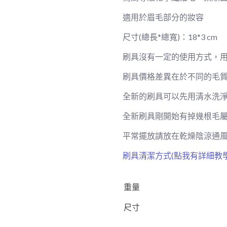
梳
適用於眉毛部分的妝容
數
量
尺寸(總長*總寬)：18*3 cm
刷具沒有一定的使用方式，
刷具價格差異在於不同的毛
全新的刷具可以先用清水洗
全新刷具剛開始有掉幾根毛
平常擺放請放在乾燥陰涼通
刷具清潔方式(點我有詳細教學
重量
尺寸