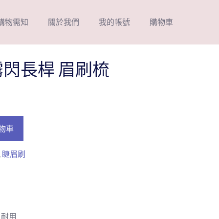
購物需知
關於我們
我的帳號
購物車
管霧閃長桿 眉刷梳
物車
,
睫眉刷
且耐用