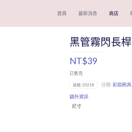
首頁
最新消息
商店
黑管霧閃長桿6
NT$
39
已售完
分類:
彩妝刷具
貨號:
20218
額外資訊
尺寸