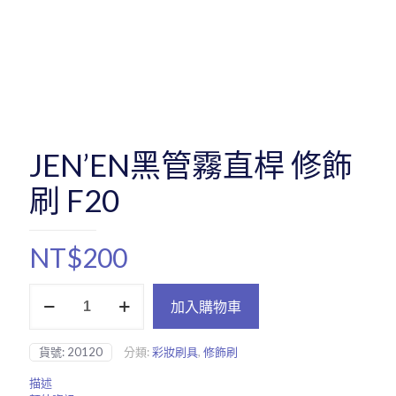
JEN’EN黑管霧直桿 修飾
刷 F20
NT$
200
JEN'EN
加入購物車
黑
管
霧
貨號:
20120
分類:
彩妝刷具
,
修飾刷
直
桿
描述
修