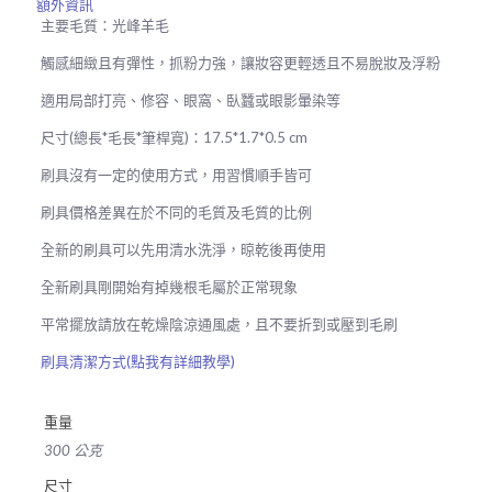
額外資訊
飾
主要毛質：光峰羊毛
刷
F20
觸感細緻且有彈性，抓粉力強，讓妝容更輕透且不易脫妝及浮粉
數
量
適用局部打亮、修容、眼窩、臥蠶或眼影暈染等
尺寸(總長*毛長*筆桿寬)：17.5*1.7*0.5 cm
刷具沒有一定的使用方式，用習慣順手皆可
刷具價格差異在於不同的毛質及毛質的比例
全新的刷具可以先用清水洗淨，晾乾後再使用
全新刷具剛開始有掉幾根毛屬於正常現象
平常擺放請放在乾燥陰涼通風處，且不要折到或壓到毛刷
刷具清潔方式(點我有詳細教學)
重量
300 公克
尺寸