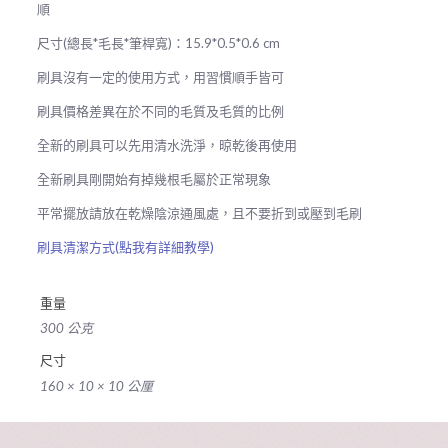
量
順
尺寸(總長*毛長*筆桿寬)：15.9*0.5*0.6 cm
刷具沒有一定的使用方式，用習慣順手皆可
刷具價格差異在於不同的毛質及毛質的比例
全新的刷具可以先用清水洗淨，晾乾後再使用
全新刷具剛開始有掉幾根毛屬於正常現象
平常擺放請放在乾燥陰涼通風處，且不要折到或壓到毛刷
刷具清潔方式(點我有詳細教學)
重量
300 公克
尺寸
160 × 10 × 10 公厘