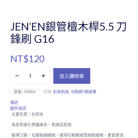
JEN’EN銀管檀木桿5.5 刀
鋒刷 G16
NT$
120
JEN'EN
加入購物車
銀
管
檀
貨號:
20066
分類:
彩妝刷具
,
勾勒刷/眼線筆
木
桿
描述
5.5
額外資訊
刀
主要毛質：杜邦毛
鋒
刷
為高等級化學纖維毛，柔順且耐用
G16
數
極薄刀鋒，勾畫極細眼線，適用勾勒眼線等細微線條，更直更滑