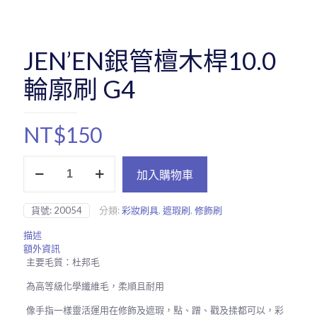
JEN’EN銀管檀木桿10.0
輪廓刷 G4
NT$
150
JEN'EN
加入購物車
銀
管
檀
貨號:
20054
分類:
彩妝刷具
,
遮瑕刷
,
修飾刷
木
桿
描述
10.0
額外資訊
輪
主要毛質：杜邦毛
廓
刷
為高等級化學纖維毛，柔順且耐用
G4
數
像手指一樣靈活運用在修飾及遮瑕，點、蹭、戳及揉都可以，彩