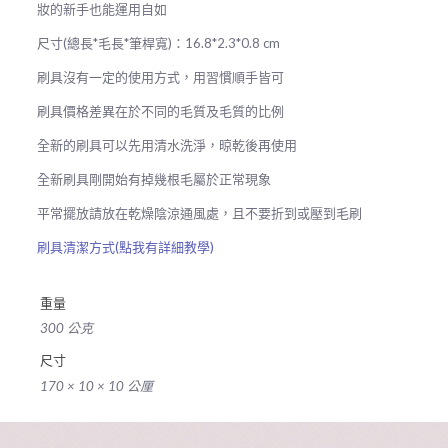
量
妝的新手也能運用自如
尺寸(總長*毛長*筆桿寬)：16.8*2.3*0.8 cm
刷具沒有一定的使用方式，用習慣順手皆可
刷具價格差異在於不同的毛質及毛質的比例
全新的刷具可以先用清水洗淨，晾乾後再使用
全新刷具剛開始有掉幾根毛屬於正常現象
平常擺放請放在乾燥陰涼通風處，且不要折到或壓到毛刷
刷具清潔方式(點我有詳細教學)
重量
300 公克
尺寸
170 × 10 × 10 公厘