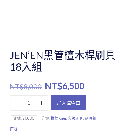
JEN’EN黑管檀木桿刷具
18入組
原
目
NT$
6,500
NT$
8,000
始
前
JEN’EN
價
價
加入購物車
黑
管
格：
格：
檀
NT$8,000。
NT$6,500
貨號:
20000
分類:
推薦商品
,
彩妝刷具
,
刷具組
木
桿
描述
刷