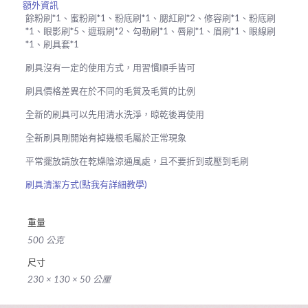
額外資訊
具
餘粉刷*1、蜜粉刷*1、粉底刷*1、腮紅刷*2、修容刷*1、粉底刷
18
*1、眼影刷*5、遮瑕刷*2、勾勒刷*1、唇刷*1、眉刷*1、眼線刷
入
*1、刷具套*1
組
數
刷具沒有一定的使用方式，用習慣順手皆可
量
刷具價格差異在於不同的毛質及毛質的比例
全新的刷具可以先用清水洗淨，晾乾後再使用
全新刷具剛開始有掉幾根毛屬於正常現象
平常擺放請放在乾燥陰涼通風處，且不要折到或壓到毛刷
刷具清潔方式(點我有詳細教學)
重量
500 公克
尺寸
230 × 130 × 50 公厘