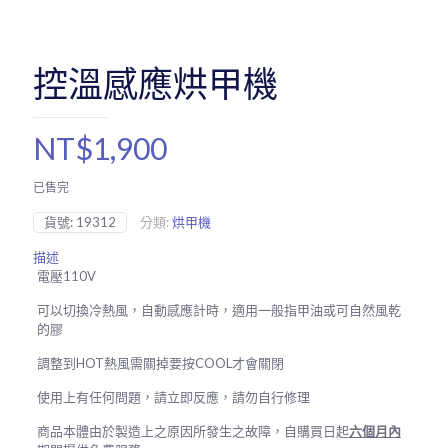
控溫感應烘甲機
NT$
1,900
已售完
貨號:
19312
分類:
烘甲機
描述
電壓110V
可以切換冷熱風，自動感應計時，適用一般指甲油或可自然風乾
的膠
調整到HOT熱風需關掉要按COOL才會關閉
使用上有任何問題，請立即反應，請勿自行修理
商品本體由於製造上之原因所發生之故障，自購買日起
六個月內