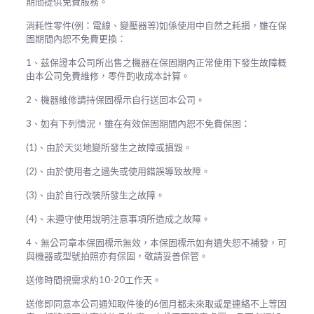
期間提供免費服務。
消耗性零件(例：電線、變壓器等)如係使用中自然之耗損，雖在保
固期間內恕不免費更換：
1、茲保證本公司所出售之機器在保固期內正常使用下發生故障概
由本公司免費維修，零件酌收成本計算。
2、機器維修請持保固標示自行送回本公司。
3、如有下列情況，雖在有效保固期間內恕不免費保固：
(1)、由於天災地變所發生之故障或損毀。
(2)、由於使用者之過失或使用錯誤導致故障。
(3)、由於自行改裝所發生之故障。
(4)、未遵守使用說明注意事項所造成之故障。
4、無公司章本保固標示無效，本保固標示如有遺失恕不補發，可
與機器或型號拍照亦有保固，敬請妥善保管。
送修時間視需求約10-20工作天。
送修即同意本公司通知取件後的6個月都未來取或是連絡不上等因