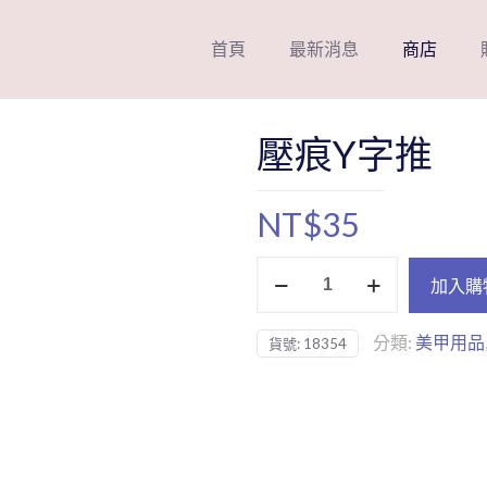
首頁
最新消息
商店
壓痕Y字推
NT$
35
壓
加入購
痕
Y
分類:
美甲用品
貨號:
18354
字
推
數
量