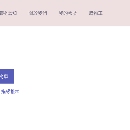
購物需知
關於我們
我的帳號
購物車
物車
,
指緣推棒