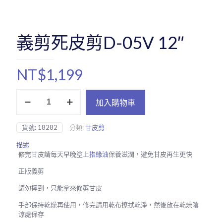
義剪死皮剪D-05V 12″
NT$
1,199
義
加入購物車
剪
死
皮
貨號:
18282
分類:
甘皮剪
剪
D-
描述
05V
修完甘皮請每天早晚塗上
指緣油
保養滋潤，避免甘皮再生更快
12"
數
正版義剪
量
請勿摔到，只能拿來修剪甘皮
手部保持乾燥再使用，修完請用乾布擦拭乾淨，然後放在乾燥陰
涼處保存