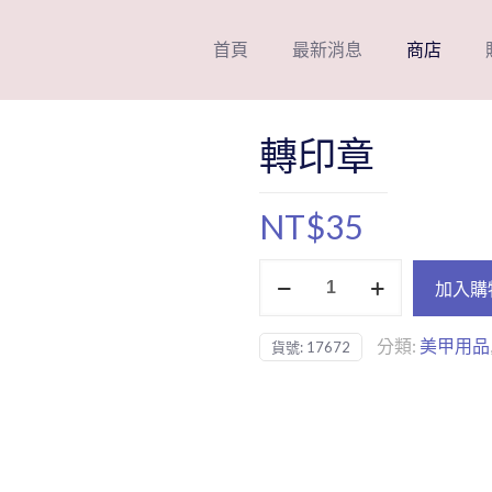
首頁
最新消息
商店
轉印章
NT$
35
轉
加入購
印
章
分類:
美甲用品
貨號:
17672
數
量