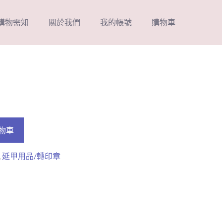
購物需知
關於我們
我的帳號
購物車
物車
,
延甲用品/轉印章