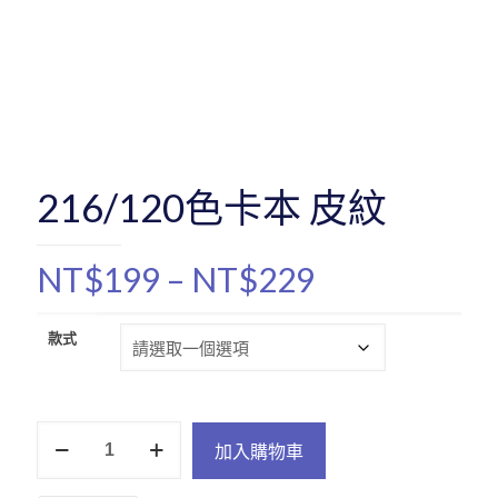
216/120色卡本 皮紋
價
NT$
199
–
NT$
229
格
範
款式
圍：
NT$199
216/120
到
加入購物車
色
NT$229
卡
本