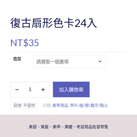
復古扇形色卡24入
NT$
35
造型
復
加入購物車
古
扇
形
貨號:
不提供
分類:
美甲用品
,
甲片/座/膠/展示/黏土
色
卡
24
入
美容、美髮、美甲、美睫、考試用品批發零售
數
量