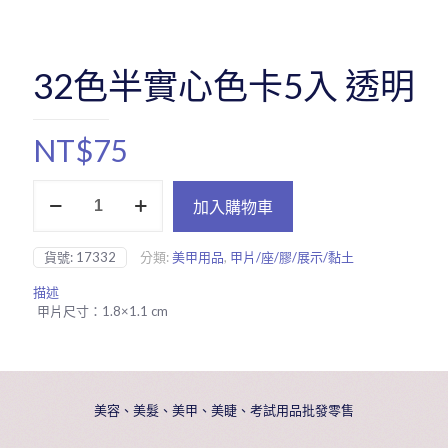
32色半實心色卡5入 透明
NT$
75
32
加入購物車
色
半
實
貨號:
17332
分類:
美甲用品
,
甲片/座/膠/展示/黏土
心
色
描述
卡
甲片尺寸：1.8×1.1 cm
5
入
透
明
數
美容、美髮、美甲、美睫、考試用品批發零售
量