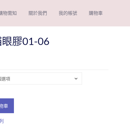
購物需知
關於我們
我的帳號
購物車
貓眼膠01-06
目
前
價
格：
0。
NT$175。
物車
列