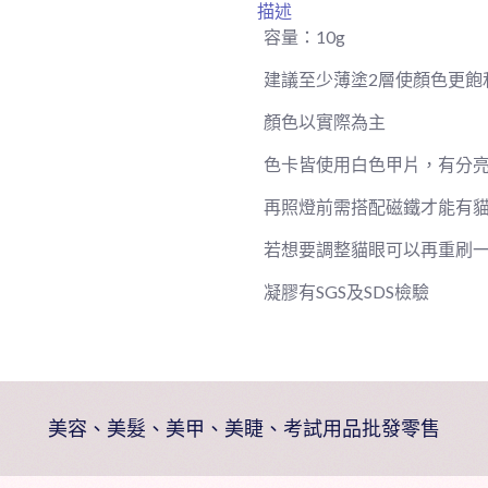
描述
膠
容量：
10g
01-
06
建議至少薄塗
2
層使顏色更飽
數
顏色以實際為主
量
色卡皆使用白色甲片，有分
再照燈前需搭配磁鐵才能有
若想要調整貓眼可以再重刷
凝膠有
SGS
及
SDS
檢驗
美容、美髮、美甲、美睫、考試用品批發零售