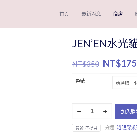
首頁
最新消息
商店
JEN’EN水光
原
NT$
175
NT$
350
始
價
色號
格：
NT$35
JEN’EN
加入購
水
光
分類:
貓眼膠系
貨號:
不提供
貓
眼