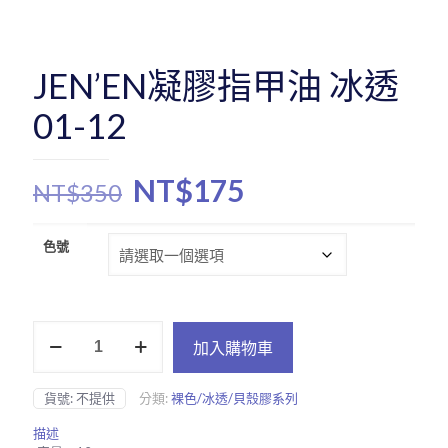
JEN’EN凝膠指甲油 冰透
01-12
原
目
NT$
175
NT$
350
始
前
價
價
色號
格：
格：
NT$350。
NT$175。
JEN’EN
加入購物車
凝
膠
指
貨號:
不提供
分類:
裸色/冰透/貝殼膠系列
甲
油
描述
冰