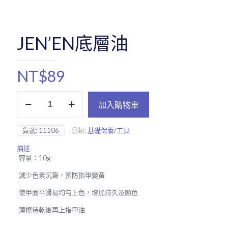
JEN’EN底層油
NT$
89
JEN'EN
加入購物車
底
層
油
貨號:
11106
分類:
基礎保養/工具
數
量
描述
容量：10g
減少色素沉澱，預防指甲變黃
使甲面平滑易均勻上色，增加持久及顯色
薄擦待乾後再上指甲油